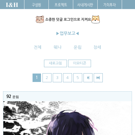
소중한 덧글 로그인으로 지켜요
▶업무보고◀
전체
웨나
운림
창세
새로고침
이모티콘
1
2
3
4
5
92
운림