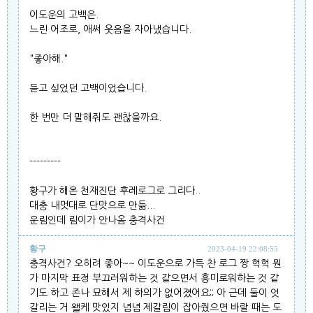
이도운의 고백은.
느린 어조로, 애써 웃음을 자아냈습니다.
"좋아해."
듣고 싶었던 고백이었습니다.
한 번만 더 말해줘도 괜찮을까요.
---------
황구가 해온 천재진단 후레로그로 그리다..
대충 내멋대로 단맛으로 만듦...
운림인데 림이가 안나옴 충격사건
황구
2023-04-19 22:08:55
충격사건? 오히려 좋아~~ 이도운으로 가득 찬 로그 짱 헉헉 뭔
가 마지막 표정 부끄러워하는 것 같으면서 흥미로워하는 것 같
기도 하고 존나 묘해서 제 하의가 없어졌어요;; 아 근데 둘이 엇
갈리는 거 왤케 맛있지 념념 제갈림이 잡아줬으면 바랄 때는 도