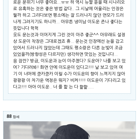
로운 분위기 너무 좋아요...ㅠㅠ 하 역시 뉴짤 뜯을 때 시나리오
로 유혹하는 것은 좋은 방법 같다.. 그 시날에 어울리는 인장은
뭘까 하고 그리다보면 평소에는 잘 드러나지 않던 면모가 드러
나게 그려지기도 하니까... 아무튼 냉미남 이도운 존나 좋다는
뜻입니다 헉헉
옷도 문는것과 이어지게 그린 것이 아주 좋군^^ 아무래도 설정
상 도운이 착장은 그대로겠죠 휴... 문는것 인장에선 눈을 감고
있어서 드러나지 않았는데 그때도 평소랑은 다른 눈빛이 조금
있었을까(방향성은 다르지만) 생각하면 맛있는 것입니다...
응 잠깐? 방금, 이도운과 눈이 마주쳤다? 도운아? 나를 보고 있
어? 기다려봐! 화면 안에 이도운이 있다고!!! 날 보고 있어 여
기 이 너머에 킁카킁카 이럴 수가 이도운의 향이 느껴지지 않아
쾅쾅쾅 이 차가운 액정은 뭐지? 비켜!!!! 이도운이 기다리고 있
다고!!! 아아 이도운.. 너 를 핥 는 다 햝햝.....
88
창세