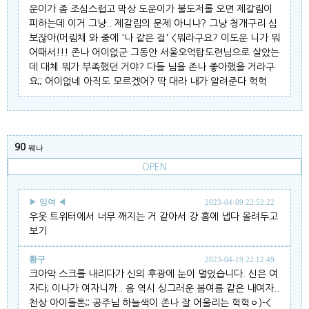
운이가 좀 조심스럽고 막상 도운이가 불도저롤 오면 제갈림이
피하는데 이거 그냥.. 제갈림의 문제 아니냐? 그냥 청개구리 심
보잖아(머림채 와 중에 '나 같은 걸' <뭐라구요? 이도운 니가 뭐
어때서!!! 존나 어이없군 그동안 서울오억탑도련님으로 살았는
데 대체 뭐가 부족했던 거야? 다들 님을 존나 좋아했을 거라구
요;; 어이없네 아직도 모르겠어? 딱 대라 내가 알려준다 헉헉
90
웨나
OPEN
▶
잉여
◀
2023-04-09 22:52:22
우웃 트위터에서 너무 깨지는 거 같아서 걍 홈에 냅다 올려두고
보기
황구
2023-04-19 22:12:49
크아악 스크롤 내리다가 신의 후광에 눈이 멀었습니다. 신은 여
자다; 이나가 여자니까.. 음 역시 싱그러운 봄여름 같은 내여자..
천상 아이돌톤;; 공주님 하늘색이 존나 잘 어울리는 헉헉ㅇ)-<