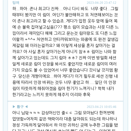
잉여
2023-04-20 23:47:12
하...하아..존나 최고다 진짜....아니 다시 봐도 너무 좋다...그릴
때부터 봤지만 이 림이..어딘가 불안해하고 또 처연해보이는 것
이 존나 최고라고 할 수 있습죠..게다가 입힌 옷두 맘에 들어 목
에 손 불쑥 집어넣고싶음(??? 평소 림이 모습과는 사뭇 다른 느
낌이라서 재미있다 헤헤 그리고 문는것 림이랑도 또 다른 느낌
이랄까 *^^* 처연하고 안타까워보이는 와중에 또 완전 잘생김
제갈림 왜 이러는걸까요? 왜 이렇게 세상을 혼자 살아가는 걸
까요? 아 사실 혼자 살아가는게 아니지 참ㅎㅎ 림이는 나와 함
께 살아가고 있는데도 그치 림아 ㅎㅎ? 진짜 이번 방밀회 세션
일케 새로운 림이 인장을 봐서도 좋았지만 새로운 림이의 여러
가지 모습도 볼 수 있었어서 너무 좋았습니다 갓시날 갓지엠 황
구..당신은 개짱이에요...하아 게다가 이거 필두로 세션 진행 내
용에 따라서 인장 바뀌는 것두 너무 좋았고 하.....일단 이 인장
림이 따뜻하게 해줘야겠음 림아 한기가 느껴지니? 헉헉 내가
한기라고는 느끼지 못하게 해주지 이리와 후욱
▶
황구
◀
2023-04-21 10:05:46
아니 님앜ㅋㅋㅋ 감상머신인 줄ㄷㄷ 그림 모아놨다 한꺼번에
업뎃함+어차피 같은 맥락이라 대충 달아줘도 되는데 하나하나
정성 가득하게 달아줘서 하 이런 귀하신 곳에 누추한 그림을 됐