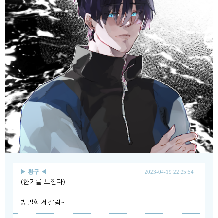
▶
황구
◀
2023-04-19 22:25:54
(한기를 느낀다)
-
방밀회 제갈림~