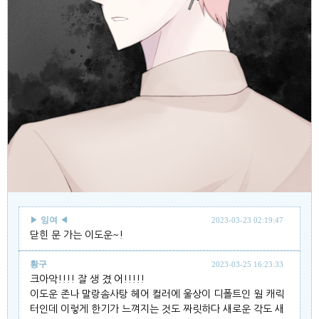
▶
잉여
◀
2023-03-23 02:19:47
닫힌 문 가는 이도운~!
황구
2023-03-25 16:23:33
크아악!!!! 잘 생 겼 어!!!!!
이도운 존나 말랑솜사탕 헤어 컬러에 울상이 디폴트인 웜 캐릭
터인데 이렇게 한기가 느껴지는 것도 짜릿하다 새로운 각도 새