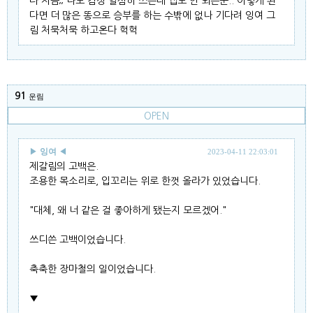
다 지금;; 나도 감상 열심히 쓰는데 쨉도 안 되는군.. 이렇게 된
다면 더 많은 똥으로 승부를 하는 수밖에 없나 기다려 잉여 그
림 처묵처묵 하고온다 헉헉
91
운림
OPEN
▶
잉여
◀
2023-04-11 22:03:01
제갈림의 고백은.
조용한 목소리로, 입꼬리는 위로 한껏 올라가 있었습니다.
"대체, 왜 너 같은 걸 좋아하게 됐는지 모르겠어."
쓰디쓴 고백이었습니다.
축축한 장마철의 일이었습니다.
▼