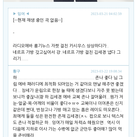
▶
잉여
◀
2023-03-21 04:02:59
[--현재 재생 중인 곡 없음--]
-
라디오에바 롱기누스 자켓 걸친 카시우스 상상하다가..
네르프 가방 갖고싶어서 걍..네르프 가방 걸친 김세경 냅다 그
리기......
황구
2023-03-22 19:08:34
하............................................................... 존나 좋다 님 그
림 에바 패러디에 최적화 되어있는 거 같아요 맨날 해주면 좋겠
다... 창세가 운림으로 한창 놀 때에 생겼다보니 자주 못 봤는데
보니까 좋잖냐(쾅 하 김세경 에바 교복 존나 잘어울려...뭔가 저
눈-얼굴-목-어깨의 비율이 좋다ㅇㅠㅇ 교복이나 이어폰은 신지
같은데 붕대, 반창고나 가방 매고 있는 폼은 레이도 떠오른다..
최애캐 둘을 섞은 완전한 존재 김세경(ㅈㄴ 컴으로 보니 텍스쳐
도 존나 적절하군 하.. 잉여가 매일 차력쇼 해줬으면.. 역시 이
다음에 지하로 이사 가는 수밖에 없군 군만두 좋아해? 많이 먹
을 준비해라