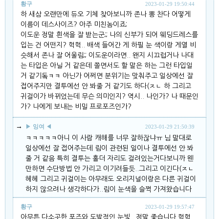
황구
2023-01-29 19:50:44
하 새삼 오랜만에 듀오 기체 찾아보니까 존나 뽕 찬다 어떻게
이름이 데스사이즈? 아주 미친놈이죠;
이도운 정말 흰색을 잘 받는군;; 나의 신부가 되어 웨딩드레스를
입는 건 어떤지? 헉헉.. 배색 들어간 게 하필 눈 색이랑 게열 비
슷해서 존나 잘 어울림;; 이도운이라면.. 왠지 시끄럽거나 나대
는 타입은 아닐 거 같은데 쫄면서도 할 말은 하는 그런 타입일
거 같기돜ㅋㅋ 아닌가 어쩌면 분위기는 맞춰주고 일상에선 잘
접어주지만 결투에선 안 봐줄 거 같기도 하다(ㅈㄴ 하 그리고
귀걸이가 바뀌었는데 무슨 의미인지? 역시.. 나인가? 나 때문인
가? 나에게 보내는 비밀 프로포즈인가?
▶
잉여
◀
2023-01-29 21:50:39
ㅋㅋㅋㅋㅋ아니 이 사람 캐해를 너무 잘하잖냐ㅠ 님 말대로
일상에선 잘 접어주는데 림이 관련된 일이나 결투에선 안 봐
줄 거 같음 특히 결투는 홀더 자리도 걸려있는거다보니까 웬
만하면 수단방법 안 가리고 이기려들듯..그리고 이긴다(ㅈㄴ
헤헤 그리고 귀걸이는 아무래도 오리지널이랑은 다른 귀걸이
하지 않으려나 생각하다가..림이 눈색을 슬쩍 가져왔습니다
황구
2023-01-29 19:57:47
아무튼 다소곳한 포즈와 도발적인 눈빛.. 정말 좋습니다 헉헉