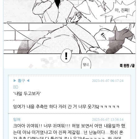
▶
황구
◀
2023-01-07 06:17:24
80
'내일 두고보자'
-
잉여가 내용 추측만 하다 자러 간 거 너무 웃기닼ㅋㅋㅋㅋㅋ
잉여
2023-01-07 13:56:14
크아아 귀여워!! 너무 귀여워!!! 허엉 보면서 어떤 내용일까 했
는데 아놔 이거였냐고 아 진짜 제갈림...넌 난놈이다....핫쉬 온
갖 추측 다했는데 다 틀린거 존나 웃기네ㅠㅋㅋㅋㅋ 하 근데