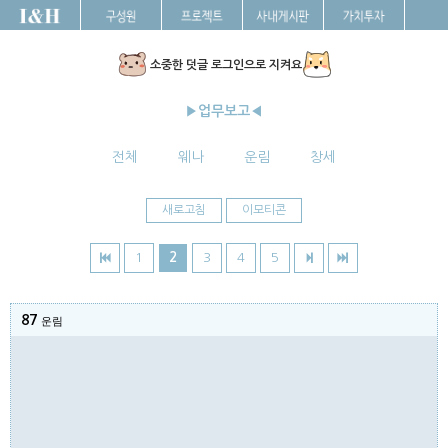
소중한 덧글 로그인으로 지켜요
▶업무보고◀
전체
웨나
운림
창세
새로고침
이모티콘
1
2
3
4
5
87
운림