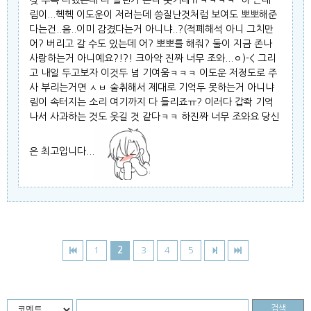
림이...헥헥 이도운이 저러는데 씅질난것처럼 보여도 뽀뽀해준
다는건..음..이미 감겼다는거 아니냐..?(적폐해석 아니 그치만
어? 버리고 갈 수도 있는데 어? 뽀뽀를 해줘? 둘이 지금 존나
사랑하는거 아니예요?!?! 크아악 진짜 너무 조와...ㅇ)-< 그리
고 내일 두고보자 이것두 넘 기여움ㅋㅋㅋ 이도운 저정도로 주
사 부리는거면 ㅅㅂ 술취해서 제대로 기억두 못하는거 아니냐
림이 속터지는 소리 여기까지 다 들리죠ㅠ? 이러다 갑좍 기억
나서 사과하는 것도 웃길 것 같다ㅋㅋ 하진짜 너무 조와요 당신
은 최고입니다...
1
2
3
4
5
검색