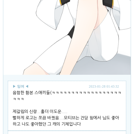
▶
잉여
◀
2023-01-28 01:43:32
음험한 황본 스애끼들(ㅋㅋㅋㅋㅋㅋㅋㅋㅋㅋㅋㅋㅋㅋㅋㅋㅋㅋ
ㅋㅋㅋ
제갈림의 신랑...홀더 이도운.....
뻘하게 로고는 쪼끔 바꿨음....모티브는 건담 윙에서 님도 좋아
하고 나도 좋아했던 그 캐의 기체입니다