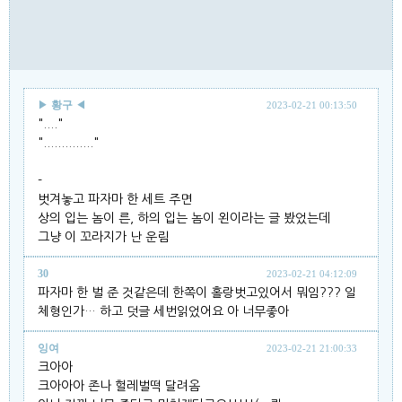
▶
황구
◀
2023-02-21 00:13:50
"...."
".............."
-
벗겨놓고 파자마 한 세트 주면
상의 입는 놈이 른, 하의 입는 놈이 왼이라는 글 봤었는데
그냥 이 꼬라지가 난 운림
30
2023-02-21 04:12:09
파자마 한 벌 준 것같은데 한쪽이 홀랑벗고있어서 뭐임??? 일
체형인가… 하고 덧글 세번읽었어요 아 너무좋아
잉여
2023-02-21 21:00:33
크아아
크아아아 존나 헐레벌떡 달려옴