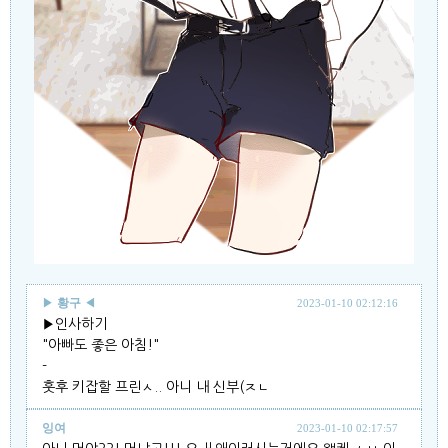
▶
황구
◀
2023-01-10 02:12:16
▶인사하기
"아빠도 좋은 아침!"
-
훗후 키잡할 프린ㅅ.. 아니 내 신부(ㅈㄴ
잉여
2023-01-10 02:17:57