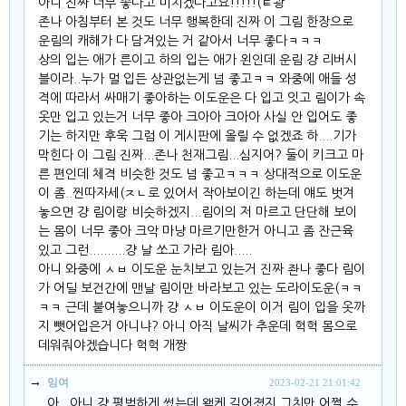
아니 진짜 너무 좋다고 미치겠다고요!!!!!(ㅌ쾅
존나 아침부터 본 것도 너무 행복한데 진짜 이 그림 한장으로
운림의 캐해가 다 담겨있는 거 같아서 너무 좋다ㅋㅋㅋ
상의 입는 애가 른이고 하의 입는 애가 왼인데 운림 걍 리버시
블이라..누가 멀 입든 상관없는게 넘 좋고ㅋㅋ 와중에 애들 성
격에 따라서 싸매기 좋아하는 이도운은 다 입고 잇고 림이가 속
옷만 입고 있는거 너무 좋아 크아아 크아아 사실 안 입어도 좋
기는 하지만 후욱 그럼 이 게시판에 올릴 수 없겠죠 하....기가
막힌다 이 그림 진짜...존나 천재그림...심지어? 둘이 키크고 마
른 편인데 체격 비슷한 것도 넘 좋고ㅋㅋㅋ 상대적으로 이도운
이 좀..찐따자세(ㅈㄴ로 있어서 작아보이긴 하는데 얘도 벗겨
놓으면 걍 림이랑 비슷하겠지...림이의 저 마르고 단단해 보이
는 몸이 너무 좋아 크악 마냥 마르기만한거 아니고 좀 잔근육
있고 그런..........걍 날 쏘고 가라 림아.....
아니 와중에 ㅅㅂ 이도운 눈치보고 있는거 진짜 좐나 좋다 림이
가 어딜 보건간에 맨날 림이만 바라보고 있는 도라이도운(ㅋㅋ
ㅋㅋ 근데 붙여놓으니까 걍 ㅅㅂ 이도운이 이거 림이 입을 옷까
지 뺏어입은거 아니냐? 아니 아직 날씨가 추운데 헉헉 몸으로
데워줘야겠습니다 헉헉 개짱
잉여
2023-02-21 21:01:42
아...아니 걍 평범하게 썼는데 왤케 길어졌지 그치만 어쩔 수