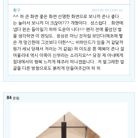
황구
2023-01-19 23:01:52
^^ 하 큰 화면 좋은 화면 선명한 화면으로 보니까 존나 좋다...
는 눌러서 보니까 더 크잖아??? 개짱이다.. 성스럽다... 화면에
냅다 왼손 들이밀기 하하 도운아 나다!!! 왠지 전에 풀었던 썰
을 생각하면 이 엔딩도.. 정상은 아닌 것처럼 보인다(애초에 빻
은 게 맞긴한데 그것보다 더한^^;;; 비하인드가 있을 거 같달까
뭔가 세뇌 당해서 저러는 거 같음) 하 이도운 흰 예복이 존나 잘
어울리네 역시 이쪽이 신부라는 소리지요^^ 당장 제 아내에게
침대에서의 행복 느끼게 해주러 떠나겠읍니다.. 저 발그레한 얼
굴을 다른 방향으로도 붉히게 만들어주갔어 히 히
84
운림